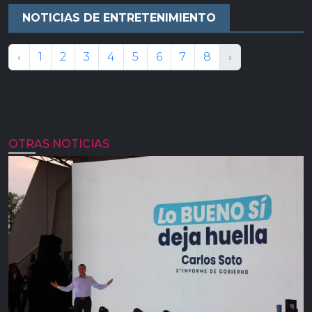
NOTICIAS DE ENTRETENIMIENTO
‹
1
2
3
4
5
6
7
8
›
OTRAS NOTICIAS